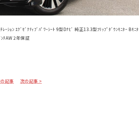
ﾝﾁﾚｰｼｮﾝ ｴｸﾞｾﾞｸﾃｨﾌﾞﾊﾟﾜｰｼｰﾄ 9型Dﾅﾋﾞ 純正13.3型ﾌﾘｯﾌﾟﾀﾞｳﾝﾓﾆﾀｰ Bﾓﾆﾀ
8ｲﾝﾁAW 2年保証
前の記事
次の記事 >