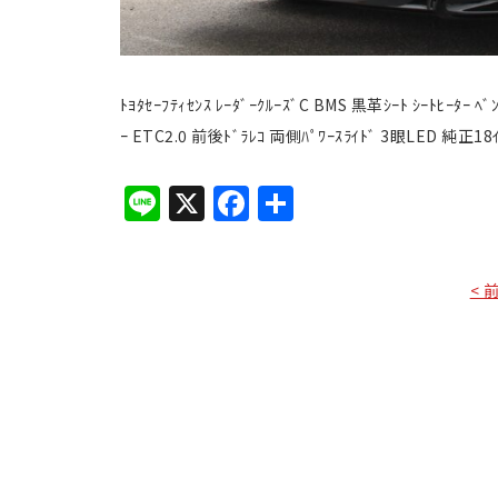
ﾄﾖﾀｾｰﾌﾃｨｾﾝｽ ﾚｰﾀﾞｰｸﾙｰｽﾞC BMS 黒革ｼｰﾄ ｼｰﾄﾋｰﾀｰ ﾍﾞ
ｰ ETC2.0 前後ﾄﾞﾗﾚｺ 両側ﾊﾟﾜｰｽﾗｲﾄﾞ 3眼LED 純正1
Line
X
Facebook
共
有
< 