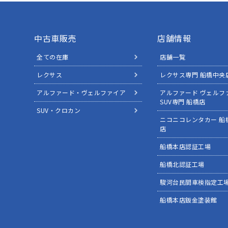
中古車販売
店舗情報
全ての在庫
店舗一覧
レクサス
レクサス専門 船橋中央
アルファード・ヴェルファイア
アルファード ヴェルフ
SUV専門 船橋店
SUV・クロカン
ニコニコレンタカー 船
店
船橋本店認証工場
船橋北認証工場
駿河台民間車検指定工
船橋本店鈑金塗装館