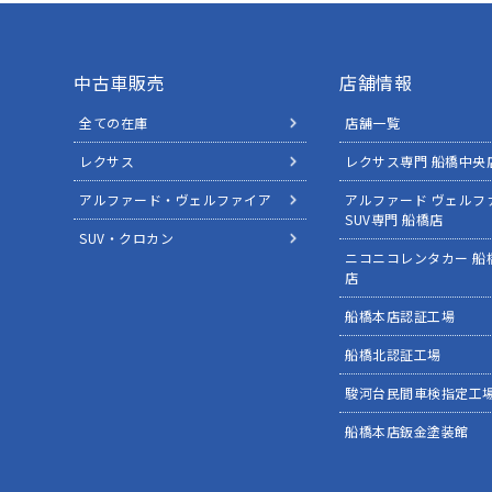
中古車販売
店舗情報
全ての在庫
店舗一覧
レクサス
レクサス専門 船橋中央
アルファード・ヴェルファイア
アルファード ヴェルフ
SUV専門 船橋店
SUV・クロカン
ニコニコレンタカー 船
店
船橋本店認証工場
船橋北認証工場
駿河台民間車検指定工
船橋本店鈑金塗装館