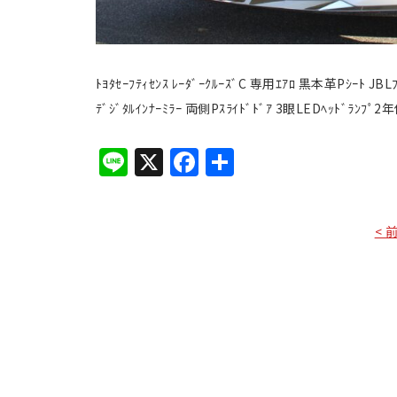
ﾄﾖﾀｾｰﾌﾃｨｾﾝｽ ﾚｰﾀﾞｰｸﾙｰｽﾞC 専用ｴｱﾛ 黒本革Pｼｰﾄ JBLﾌﾟ
ﾃﾞｼﾞﾀﾙｲﾝﾅｰﾐﾗｰ 両側Pｽﾗｲﾄﾞﾄﾞｱ 3眼LEDﾍｯﾄﾞﾗﾝﾌﾟ
Line
X
Facebook
共
有
< 