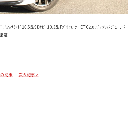
ﾚﾐｱﾑｻｳﾝﾄﾞ10.5型SDﾅﾋﾞ 13.3型Fﾀﾞｳﾝﾓﾆﾀｰ ETC2.0 ﾊﾟﾉﾗﾐｯｸﾋﾞｭｰﾓﾆﾀｰ
2年保証
前の記事
次の記事 >