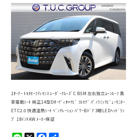
1ｵｰﾅｰ ﾄﾖﾀｾｰﾌﾃｨｾﾝｽ ﾚｰﾀﾞｰｸﾙｰｽﾞC BSM 左右独立ﾑｰﾝﾙｰﾌ 黒
革電動ｼｰﾄ 純正14型Dｵｰﾃﾞｨｵ+ﾅﾋﾞ ﾌﾙｾｸﾞ ﾊﾟﾉﾗﾐｯｸﾋﾞｭｰﾓﾆﾀｰ
ETC2.0 快適温熱ｼｰﾄ ﾍﾞﾝﾁﾚｰｼｮﾝ ﾊﾟﾜｰBﾄﾞｱ 3眼LEDﾍｯﾄﾞﾗﾝ
ﾌﾟ 18ｲﾝﾁAW ﾒｰｶｰ保証