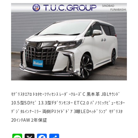
ﾓﾃﾞﾘｽﾀｴｱﾛ ﾄﾖﾀｾｰﾌﾃｨｾﾝｽ ﾚｰﾀﾞｰｸﾙｰｽﾞC 黒本革 JBLｻｳﾝﾄﾞ
10.5型SDﾅﾋﾞ 13.3型Fﾀﾞｳﾝﾓﾆﾀｰ ETC2.0 ﾊﾟﾉﾗﾐｯｸﾋﾞｭｰﾓﾆﾀｰ
ﾃﾞｼﾞﾀﾙｲﾝﾅｰﾐﾗｰ 両側Pｽﾗｲﾄﾞﾄﾞｱ 3眼LEDﾍｯﾄﾞﾗﾝﾌﾟ ﾓﾃﾞﾘｽﾀ
20ｲﾝﾁAW 2年保証