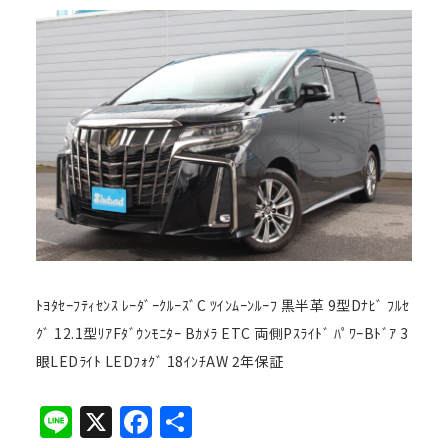
ﾄﾖﾀｾｰﾌﾃｨｾﾝｽ ﾚｰﾀﾞｰｸﾙｰｽﾞC ﾂｲﾝﾑｰﾝﾙｰﾌ 黒半革 9型Dﾅﾋﾞ ﾌﾙｾ
ｸﾞ 12.1型ﾘｱFﾀﾞｳﾝﾓﾆﾀｰ Bｶﾒﾗ ETC 両側Pｽﾗｲﾄﾞ ﾊﾟﾜｰBﾄﾞｱ 3
眼LEDﾗｲﾄ LEDﾌｫｸﾞ 18ｲﾝﾁAW 2年保証
Line
X
Facebook
共