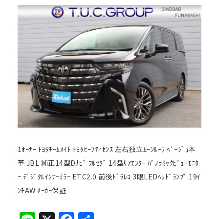
1ｵｰﾅｰ ﾄﾖﾀﾁｰﾑﾒｲﾄ ﾄﾖﾀｾｰﾌﾃｨｾﾝｽ 左右独立ﾑｰﾝﾙｰﾌ ﾍﾞｰｼﾞｭ本
革 JBL 純正14型Dﾅﾋﾞ ﾌﾙｾｸﾞ 14型ﾘｱｴﾝﾀｰ ﾊﾟﾉﾗﾐｯｸﾋﾞｭｰﾓﾆﾀ
ｰ ﾃﾞｼﾞﾀﾙｲﾝﾅｰﾐﾗｰ ETC2.0 前後ﾄﾞﾗﾚｺ 3眼LEDﾍｯﾄﾞﾗﾝﾌﾟ 19ｲ
ﾝﾁAW ﾒｰｶｰ保証