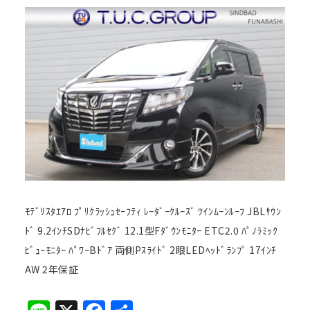
ﾓﾃﾞﾘｽﾀｴｱﾛ ﾌﾟﾘｸﾗｯｼｭｾｰﾌﾃｨ ﾚｰﾀﾞｰｸﾙｰｽﾞ ﾂｲﾝﾑｰﾝﾙｰﾌ JBLｻｳﾝ
ﾄﾞ 9.2ｲﾝﾁSDﾅﾋﾞﾌﾙｾｸﾞ 12.1型Fﾀﾞｳﾝﾓﾆﾀｰ ETC2.0 ﾊﾟﾉﾗﾐｯｸ
ﾋﾞｭｰﾓﾆﾀｰ ﾊﾟﾜｰBﾄﾞｱ 両側Pｽﾗｲﾄﾞ 2眼LEDﾍｯﾄﾞﾗﾝﾌﾟ 17ｲﾝﾁ
AW 2年保証