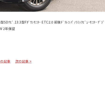
5型SDﾅﾋﾞ 13.3型Fﾀﾞｳﾝﾓﾆﾀｰ ETC2.0 前後ﾄﾞﾗﾚｺ ﾊﾟﾉﾗﾐｯｸﾋﾞｭｰﾓﾆﾀｰ ﾃﾞｼﾞ
ﾁAW 2年保証
前の記事
次の記事 >