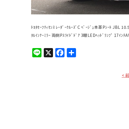
ﾄﾖﾀｾｰﾌﾃｨｾﾝｽ ﾚｰﾀﾞｰｸﾙｰｽﾞC ﾍﾞｰｼﾞｭ本革Pｼｰﾄ JBL 10.
ﾀﾙｲﾝﾅｰﾐﾗｰ 両側Pｽﾗｲﾄﾞﾄﾞｱ 3眼LEDﾍｯﾄﾞﾗﾝﾌﾟ 17ｲﾝ
Line
X
Facebook
共
有
< 