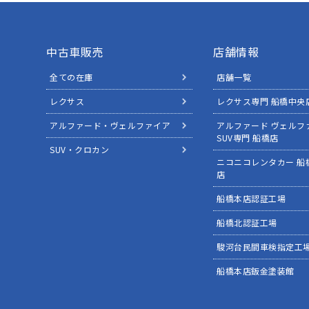
中古車販売
店舗情報
全ての在庫
店舗一覧
レクサス
レクサス専門 船橋中央
アルファード・ヴェルファイア
アルファード ヴェルフ
SUV専門 船橋店
SUV・クロカン
ニコニコレンタカー 船
店
船橋本店認証工場
船橋北認証工場
駿河台民間車検指定工
船橋本店鈑金塗装館