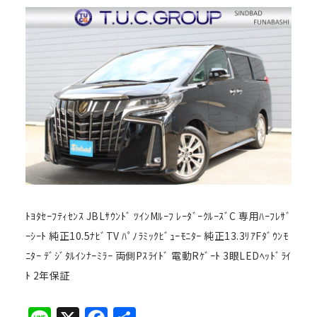
ﾄﾖﾀｾｰﾌﾃｨｾﾝｽ JBLｻｳﾝﾄﾞ ﾂｲﾝMﾙｰﾌ ﾚｰﾀﾞｰｸﾙｰｽﾞC 専用ﾊｰﾌﾚｻﾞ
ｰｼｰﾄ 純正10.5ﾅﾋﾞTV ﾊﾟﾉﾗﾐｯｸﾋﾞｭｰﾓﾆﾀｰ 純正13.3ﾘｱFﾀﾞｳﾝﾓ
ﾆﾀｰ ﾃﾞｼﾞﾀﾙｲﾝﾅｰﾐﾗｰ 両側Pｽﾗｲﾄﾞ 電動Rｹﾞｰﾄ 3眼LEDﾍｯﾄﾞﾗｲ
ﾄ 2年保証