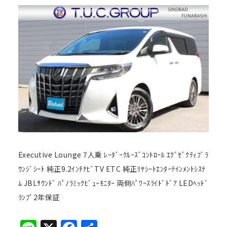
Executive Lounge 7人乗 ﾚｰﾀﾞｰｸﾙｰｽﾞｺﾝﾄﾛｰﾙ ｴｸﾞｾﾞｸﾃｨﾌﾞﾗ
ｳﾝｼﾞｼｰﾄ 純正9.2ｲﾝﾁﾅﾋﾞTV ETC 純正ﾘﾔｼｰﾄｴﾝﾀｰﾃｲﾝﾒﾝﾄｼｽﾃ
ﾑ JBLｻｳﾝﾄﾞ ﾊﾟﾉﾗﾐｯｸﾋﾞｭｰﾓﾆﾀｰ 両側ﾊﾟﾜｰｽﾗｲﾄﾞﾄﾞｱ LEDﾍｯﾄﾞ
ﾗﾝﾌﾟ2年保証