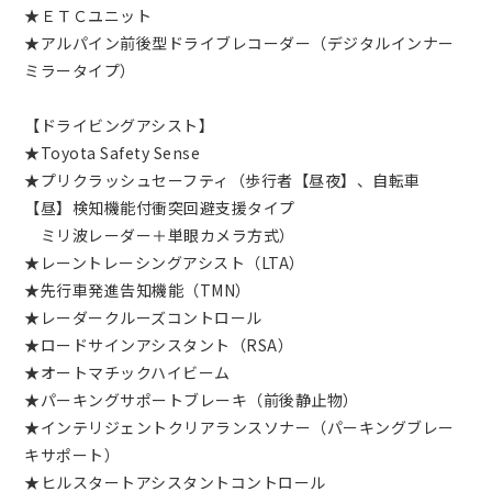
★ＥＴＣユニット
★アルパイン前後型ドライブレコーダー（デジタルインナー
ミラータイプ）
【ドライビングアシスト】
★Toyota Safety Sense
★プリクラッシュセーフティ（歩行者【昼夜】、自転車
【昼】検知機能付衝突回避支援タイプ
ミリ波レーダー＋単眼カメラ方式）
★レーントレーシングアシスト（LTA）
★先行車発進告知機能（TMN）
★レーダークルーズコントロール
★ロードサインアシスタント（RSA）
★オートマチックハイビーム
★パーキングサポートブレーキ（前後静止物）
★インテリジェントクリアランスソナー（パーキングブレー
キサポート）
★ヒルスタートアシスタントコントロール