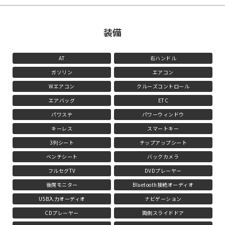
装備
AT
右ハンドル
ガソリン
エアコン
Wエアコン
クルーズコントロール
エアバッグ
ETC
パワステ
パワーウィンドウ
キーレス
スマートキー
3列シート
チップアップシート
ベンチシート
バックカメラ
フルセグTV
DVDプレーヤー
後席モニター
Bluetooth接続オーディオ
USB入力オーディオ
ナビゲーション
CDプレーヤー
両側スライドドア