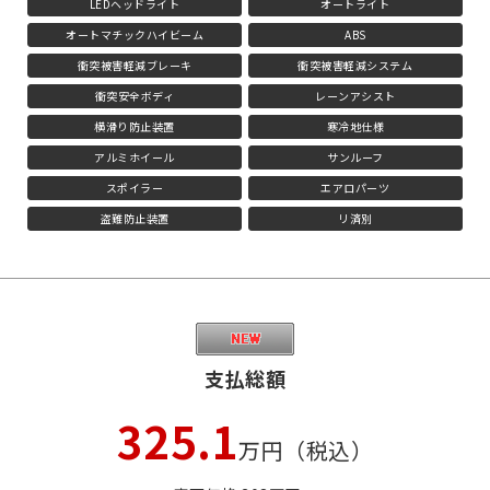
LEDヘッドライト
オートライト
オートマチックハイビーム
ABS
衝突被害軽減ブレーキ
衝突被害軽減システム
衝突安全ボディ
レーンアシスト
横滑り防止装置
寒冷地仕様
アルミホイール
サンルーフ
スポイラー
エアロパーツ
盗難防止装置
リ済別
支払総額
325.1
万円（税込）