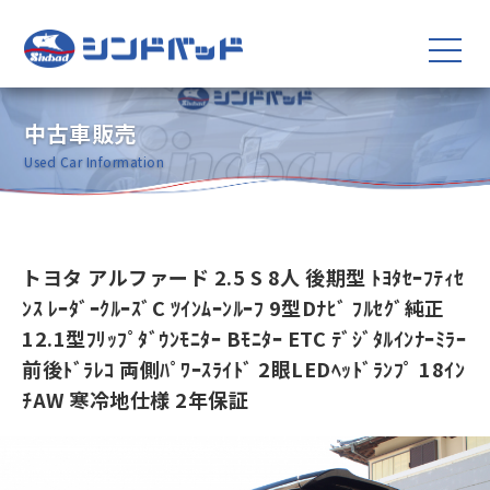
中古車販売
Used Car Information
トヨタ アルファード 2.5 S 8人 後期型 ﾄﾖﾀｾｰﾌﾃｨｾ
ﾝｽ ﾚｰﾀﾞｰｸﾙｰｽﾞC ﾂｲﾝﾑｰﾝﾙｰﾌ 9型Dﾅﾋﾞ ﾌﾙｾｸﾞ純正
12.1型ﾌﾘｯﾌﾟﾀﾞｳﾝﾓﾆﾀｰ Bﾓﾆﾀｰ ETC ﾃﾞｼﾞﾀﾙｲﾝﾅｰﾐﾗｰ
前後ﾄﾞﾗﾚｺ 両側ﾊﾟﾜｰｽﾗｲﾄﾞ 2眼LEDﾍｯﾄﾞﾗﾝﾌﾟ 18ｲﾝ
ﾁAW 寒冷地仕様 2年保証