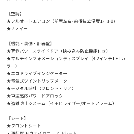
【空調】
★フルオートエアコン（前席左右･前後独立温度ｺﾝﾄﾛｰﾙ)
★ナノイー
【機能・装備・計器盤】
★両側パワースライドドア（挟み込み防止機能付き）
★マルチインフォメーションディスプレイ（4.2インチTFTカ
ラー）
★エコドライブインジケーター
★電気式ツイントリップメーター
★デジタル時計（フロント・リア）
★車速感応パワードアロック
★盗難防止システム（イモビライザー/オートアラーム）
【シート】
★フロントシート
・運転席 ６ウェイマニュアルシート