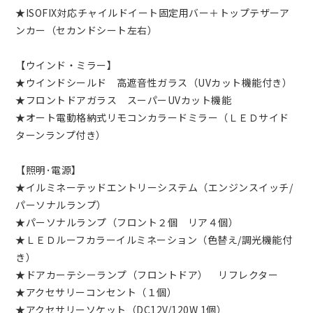
★ISOFIX対応チャイルドイート固定用バー＋トップテザーア
ンカー（セカンドシート左右）
【ウインド・ミラー】
★ウインドシールド 高遮音性ガラス（UVカット機能付き）
★フロントドアガラス スーパーUVカット機能
★オート電動格納式リモコンカラードミラー（ＬＥＤサイド
ターンランプ付き）
【照明･電源】
★イルミネーテッドエントリーシステム（エンジンスイッチ/
パーソナルランプ）
★パーソナルランプ（フロント２個 リア４個）
★ＬＥＤルーフカラーイルミネーション（色替え/調光機能付
き）
★ドアカーテシーランプ（フロントドア） リフレクター
★アクセサリーコンセント（１個）
★アクセサリーソケット（DC12V/120W 1個）