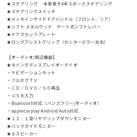
★ステアリング 本革巻き4本スポークステアリング
★ステアリングスイッチ
★メッキインサイドドアハンドル（フロント、リア）
★シフト メタルウッド ゲート式シフトレバー
★ドアスカッフプレート
★ロングアシストグリップ（センターピラー左右）
【オーディオ/周辺機器】
★９インチディスプレイオーデイオ
・ナビゲーションキット
・フルセグＴＶ
・ＣＤ／ＤＶＤ／ＳＤ再生
・ＵＳＢ入力
・Bluetooth対応（ハンズフリー/オーディオ）
・applecarplay Android Auto対応
★１２．１型リヤフリップダウンモニター
★バックガイドモニター
★８スピーカー