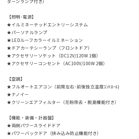
ターンランプ付き）
【照明･電源】
★イルミネーテッドエントリーシステム
★パーソナルランプ
★LEDルーフカラーイルミネーション
★ドアカーテシーランプ（フロントドア）
★アクセサリーソケット（DC12V/120W 1個）
★アクセサリーコンセント（AC100V/100W 2個）
【空調】
★フルオートエアコン（前席左右･前後独立温度ｺﾝﾄﾛｰﾙ)
★ナノイー
★クリーンエアフィルター（花粉除去・脱臭機能付き）
【機能・装備・計器盤】
★両側パワースライドドア
★パワーバックドア（挟み込み防止機能付き）