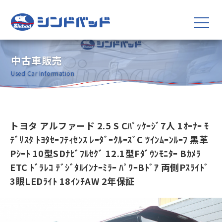
中古車販売
Used Car Information
トヨタ アルファード 2.5 S Cﾊﾟｯｹｰｼﾞ7人 1ｵｰﾅｰ ﾓ
ﾃﾞﾘｽﾀ ﾄﾖﾀｾｰﾌﾃｨｾﾝｽ ﾚｰﾀﾞｰｸﾙｰｽﾞC ﾂｲﾝﾑｰﾝﾙｰﾌ 黒革
Pｼｰﾄ 10型SDﾅﾋﾞﾌﾙｾｸﾞ 12.1型Fﾀﾞｳﾝﾓﾆﾀｰ Bｶﾒﾗ
ETC ﾄﾞﾗﾚｺ ﾃﾞｼﾞﾀﾙｲﾝﾅｰﾐﾗｰ ﾊﾟﾜｰBﾄﾞｱ 両側Pｽﾗｲﾄﾞ
3眼LEDﾗｲﾄ 18ｲﾝﾁAW 2年保証