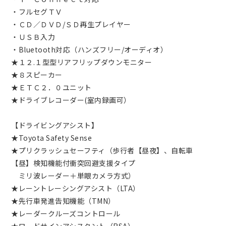
・フルセグＴＶ
・ＣＤ／ＤＶＤ/ＳＤ再生プレイヤー
・ＵＳＢ入力
・Bluetooth対応（ハンズフリー/オーディオ）
★１２.１型型リアフリップダウンモニター
★８スピーカー
★ＥＴＣ２．０ユニット
★ドライブレコーダー(室内録画可）
【ドライビングアシスト】
★Toyota Safety Sense
★プリクラッシュセーフティ（歩行者【昼夜】、自転車
【昼】検知機能付衝突回避支援タイプ
ミリ波レーダー＋単眼カメラ方式）
★レーントレーシングアシスト（LTA）
★先行車発進告知機能（TMN）
★レーダークルーズコントロール