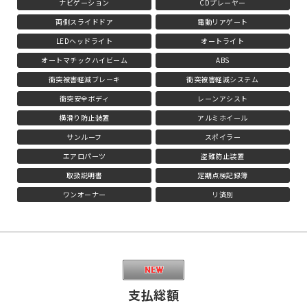
ナビゲーション
CDプレーヤー
両側スライドドア
電動リアゲート
LEDヘッドライト
オートライト
オートマチックハイビーム
ABS
衝突被害軽減ブレーキ
衝突被害軽減システム
衝突安全ボディ
レーンアシスト
横滑り防止装置
アルミホイール
サンルーフ
スポイラー
エアロパーツ
盗難防止装置
取扱説明書
定期点検記録簿
ワンオーナー
リ済別
支払総額