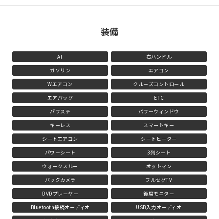
装備
AT
右ハンドル
ガソリン
エアコン
Wエアコン
クルーズコントロール
エアバッグ
ETC
パワステ
パワーウィンドウ
キーレス
スマートキー
シートエアコン
シートヒーター
パワーシート
3列シート
ウォークスルー
オットマン
バックカメラ
フルセグTV
DVDプレーヤー
後席モニター
Bluetooth接続オーディオ
USB入力オーディオ