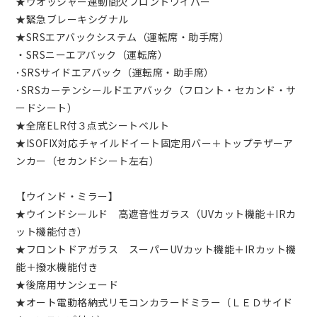
★ウオッシャー連動間欠フロントワイパー
★緊急ブレーキシグナル
★SRSエアバックシステム（運転席・助手席）
・SRSニーエアバック（運転席）
･SRSサイドエアバック（運転席・助手席）
･SRSカーテンシールドエアバック（フロント・セカンド・サ
ードシート）
★全席ELR付３点式シートベルト
★ISOFIX対応チャイルドイート固定用バー＋トップテザーア
ンカー（セカンドシート左右）
【ウインド・ミラー】
★ウインドシールド 高遮音性ガラス（UVカット機能＋IRカ
ット機能付き）
★フロントドアガラス スーパーUVカット機能＋IRカット機
能＋撥水機能付き
★後席用サンシェード
★オート電動格納式リモコンカラードミラー（ＬＥＤサイド