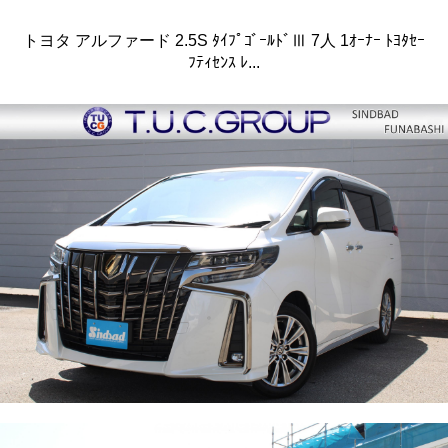
トヨタ アルファード 2.5S ﾀｲﾌﾟｺﾞｰﾙﾄﾞⅢ 7人 1ｵｰﾅｰ ﾄﾖﾀｾｰ
ﾌﾃｨｾﾝｽ ﾚ...