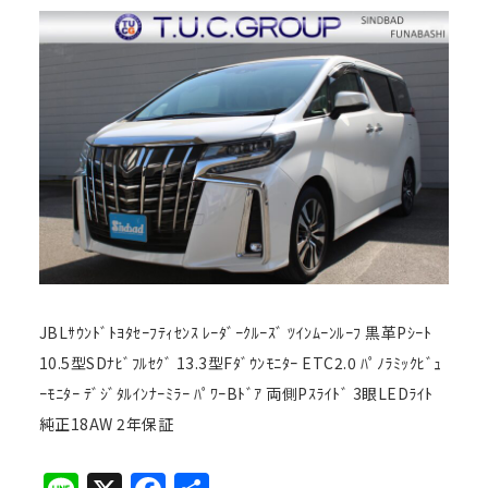
JBLｻｳﾝﾄﾞﾄﾖﾀｾｰﾌﾃｨｾﾝｽ ﾚｰﾀﾞｰｸﾙｰｽﾞ ﾂｲﾝﾑｰﾝﾙｰﾌ 黒革Pｼｰﾄ
10.5型SDﾅﾋﾞﾌﾙｾｸﾞ 13.3型Fﾀﾞｳﾝﾓﾆﾀｰ ETC2.0 ﾊﾟﾉﾗﾐｯｸﾋﾞｭ
ｰﾓﾆﾀｰ ﾃﾞｼﾞﾀﾙｲﾝﾅｰﾐﾗｰ ﾊﾟﾜｰBﾄﾞｱ 両側Pｽﾗｲﾄﾞ 3眼LEDﾗｲﾄ
純正18AW 2年保証