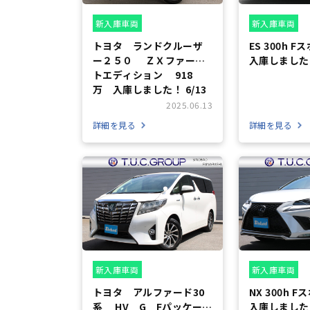
新入庫車両
新入庫車両
トヨタ ランドクルーザ
ES 300h F
ー２５０ ＺＸファース
入庫しました！
トエディション 918
万 入庫しました！ 6/13
2025.06.13
詳細を見る
詳細を見る
新入庫車両
新入庫車両
トヨタ アルファード30
NX 300h Fスポーツ 469万
系 HV G Fパッケージ
入庫しました！