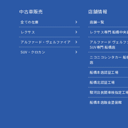
中古車販売
店舗情報
全ての在庫
店舗一覧
レクサス
レクサス専門 船橋中央
アルファード・ヴェルファイア
アルファード ヴェルフ
SUV専門 船橋店
SUV・クロカン
ニコニコレンタカー 船
店
船橋本店認証工場
船橋北認証工場
駿河台民間車検指定工
船橋本店鈑金塗装館